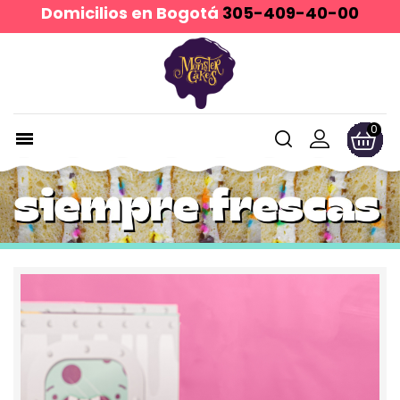
Domicilios en Bogotá
305-409-40-00
0
