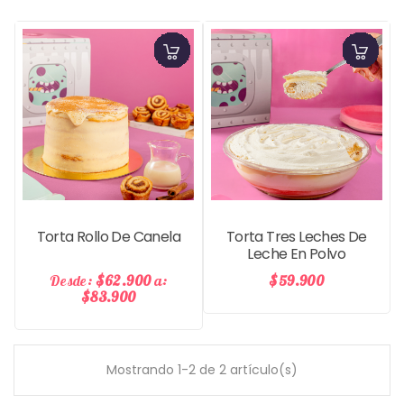
Precio
Pre
Torta Rollo De Canela
Torta Tres Leches De
Leche En Polvo
Desde:
$62.900
a:
$59.900
$83.900
Mostrando 1-2 de 2 artículo(s)