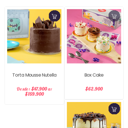
Precio
Pre
Torta Mousse Nutella
Box Cake
Desde:
$47.900
a:
$62.900
$159.900