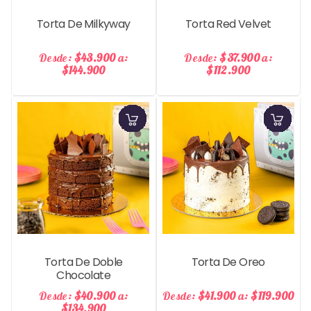
Precio
Pre
Torta De Milkyway
Torta Red Velvet
Desde:
$43.900
a:
Desde:
$37.900
a:
$144.900
$112.900
Precio
Pre
Torta De Doble
Torta De Oreo
Chocolate
Desde:
$40.900
a:
Desde:
$41.900
a:
$119.900
$134.900