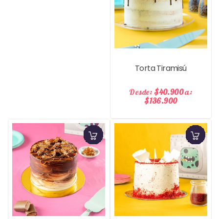
Pre
Torta Tiramisú
Desde:
$40.900
a:
$136.900