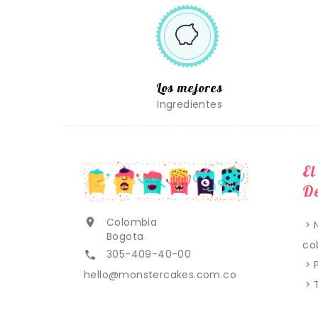
Los mejores
Ingredientes
El
De
Colombia

Bogota
co
305-409-40-00

hello@monstercakes.com.co