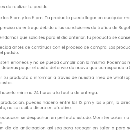
s de realizar tu pedido.
e las 8 am y las 6 pm. Tu producto puede llegar en cualquier m
ecisa de entrega debido a las condiciones de trafico de Bogot
ndamos que solicites para el día anterior, tu producto se cons
lecida antes de continuar con el proceso de compra. Los product
l pedido.
 esten erroneos y no se pueda cumplir con la misma. Podemos re
aso deberas pagar el costo del envio de nuevo que corresponde a 
bir tu producto o informar a traves de nuestra linea de whats
costos.
hacerlo minimo 24 horas a la fecha de entrega.
 produccion, puedes hacerlo entre las 12 pm y las 5 pm, la dir
te, no se recibe dinero en efectivo.
 produccion se despachan en perfecto estado. Monster cakes no 
es.
ia de anticipacion asi sea para recoger en taller o para so