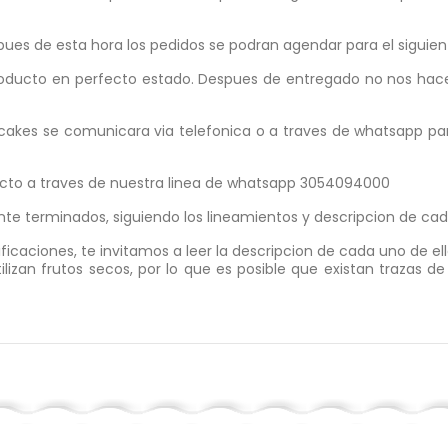
es de esta hora los pedidos se podran agendar para el siguiente
ducto en perfecto estado. Despues de entregado no nos hace
cakes se comunicara via telefonica o a traves de whatsapp par
ucto a traves de nuestra linea de whatsapp 3054094000
 terminados, siguiendo los lineamientos y descripcion de cada
icaciones, te invitamos a leer la descripcion de cada uno de e
izan frutos secos, por lo que es posible que existan trazas de 