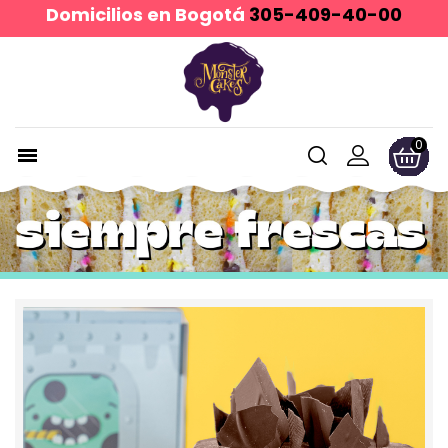
Domicilios en Bogotá
305-409-40-00
0
