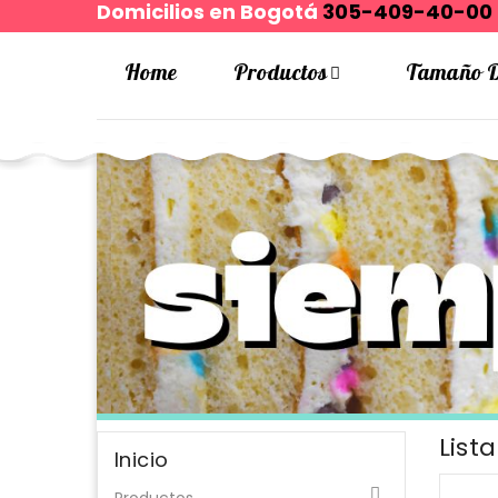
Domicilios en Bogotá
305-409-40-00
Home
Productos
Tamaño D

List
Inicio
