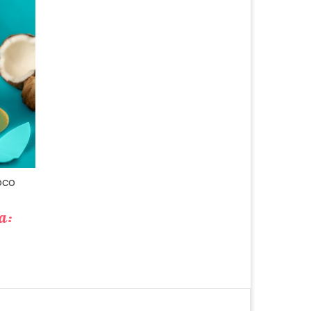
Precio
oco
a: