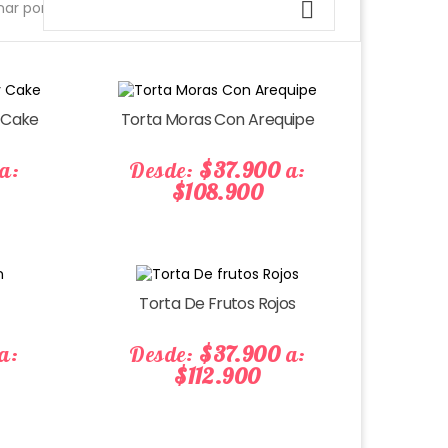

ar por:
Precio
Precio
y Cake
Torta Moras Con Arequipe
a:
Desde:
$37.900
a:
$108.900
Precio
Precio
Torta De Frutos Rojos
a:
Desde:
$37.900
a:
$112.900