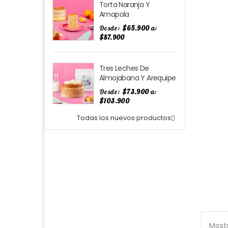
Precio
Torta Naranja Y
Amapola
Desde:
$65.900
a:
$87.900
Precio
Tres Leches De
Almojabana Y Arequipe
Desde:
$73.900
a:
$103.900
Todas los nuevos productos

Mostr